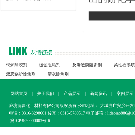
锅炉除胶剂
缓蚀阻垢剂
反渗透膜阻垢剂
柔性石墨填
液态锅炉除焦剂
清灰除焦剂
网站首页
｜
关于我们
｜
产品展示
｜
新闻资讯
｜
案例展示
廊坊德昌化工材料有限公司版权所有 公司地址： 大城县广安乡开
电话：0316-3298661 传真：0316-5789517 电子邮箱：lidebiao886@16
冀ICP备20000003号-6