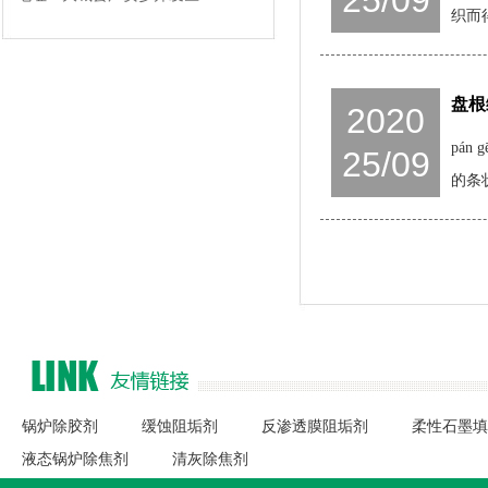
25/09
织而
盘根
2020
pá
25/09
的条
锅炉除胶剂
缓蚀阻垢剂
反渗透膜阻垢剂
柔性石墨填
液态锅炉除焦剂
清灰除焦剂