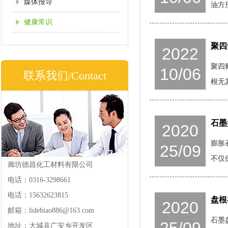
媒体报导
油方
健康常识
聚四
2022
聚四
10/06
联系我们/Contact
根无
石墨
2020
膨胀
25/09
不仅
廊坊德昌化工材料有限公司
电话：0316-3298661
电话；15632623815
盘根
2020
邮箱：lidebiao886@163.com
石墨
地址：大城县广安乡开发区