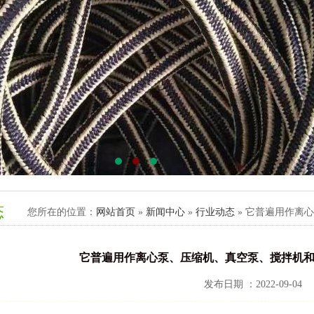
态
您所在的位置：
网站首页
»
新闻中心
»
行业动态
» 它普遍用作离
它普遍用作离心泵、压缩机、真空泵、搅拌机
发布日期 ：2022-09-04