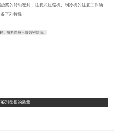
螺旋桨的转轴密封，往复式压缩机、制冷机的往复工作轴
具备下列特性：
解，填料自身不腐蚀密封面。
何鉴别盘根的质量