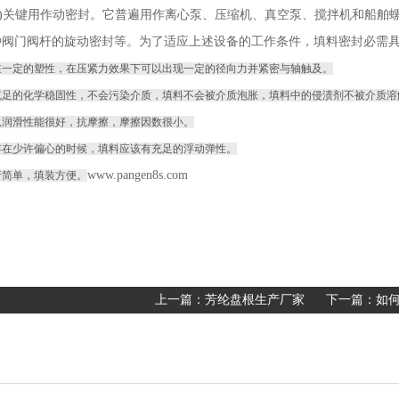
)关键用作动密封。它普遍用作离心泵、压缩机、真空泵、搅拌机和船舶
种阀门阀杆的旋动密封等。为了适应上述设备的工作条件，填料密封必需
定的塑性，在压紧力效果下可以出现一定的径向力并紧密与轴触及。
的化学稳固性，不会污染介质，填料不会被介质泡胀，填料中的侵渍剂不被介质溶
滑性能很好，抗摩擦，摩擦因数很小。
少许偏心的时候，填料应该有充足的浮动弹性。
www.pangen8s.com
简单，填装方便。
上一篇：
芳纶盘根生产厂家
下一篇：
如