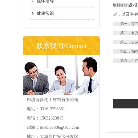
媒体报导
盘根
填料密封(
健康常识
封，以及各
第一，存在一
第二，有充足
第三，自从润
联系我们/Contact
第四，轴存在
第五，生产
廊坊德昌化工材料有限公司
电话：0316-3298661
电话；15632623815
邮箱：lidebiao886@163.com
地址：大城县广安乡开发区