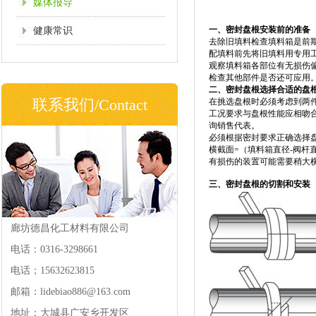
媒体报导
一、密封盘根安装前的准备
健康常识
去除旧填料检查填料箱是前
配填料前先将旧填料用专用
观察填料箱各部位有无损伤
检查其他部件是否还可应用
二、密封盘根选择合适的盘
联系我们/Contact
在挑选盘根时必须考虑到两
工况要求与盘根性能应相吻
询销售代表。
必须根据密封要求正确选择
横截面=（填料箱直径-阀杆直径
有损伤的装置可能需要稍大
三、密封盘根的切割和安装
廊坊德昌化工材料有限公司
电话：0316-3298661
电话；15632623815
邮箱：lidebiao886@163.com
地址：大城县广安乡开发区