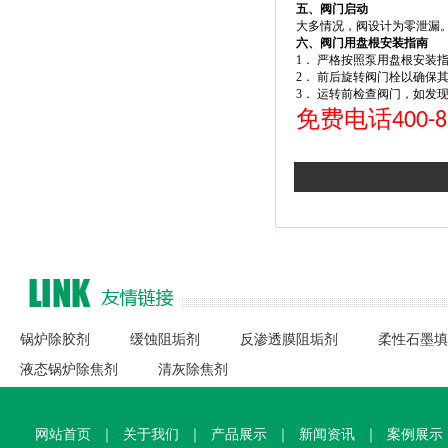
五、阀门启动
大多情况，阀设计为零泄漏
六、阀门用盘根安装指南
1． 严格按照泵用盘根安装
2． 前后旋转阀门栓以确保
3． 运转前检查阀门，如发
免费电话
400-8
锅炉除胶剂
缓蚀阻垢剂
反渗透膜阻垢剂
柔性石墨填
液态锅炉除焦剂
清灰除焦剂
网站首页
｜
关于我们
｜
产品展示
｜
新闻资讯
｜
案例展示