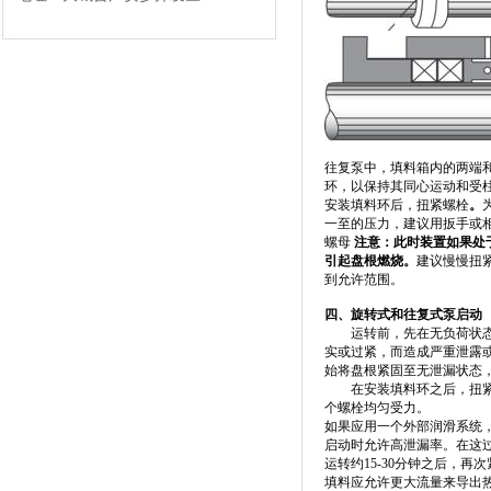
往复泵中，填料箱内的两端
环，以保持其同心运动和受
安装填料环后，扭紧螺栓
。
一至的压力，建议用扳手或
螺母
注意：此时装置如果处
引起盘根燃烧。
建议慢慢扭
到允许范围。
四、旋转式和往复式泵启动
运转前，先在无负荷状态下
实或过紧，而造成严重泄露
始将盘根紧固至无泄漏状态
在安装填料环之后，扭紧螺
个螺栓均匀受力。
如果应用一个外部润滑系统
启动时允许高泄漏率。在这
运转约15-30分钟之后，再
填料应允许更大流量来导出